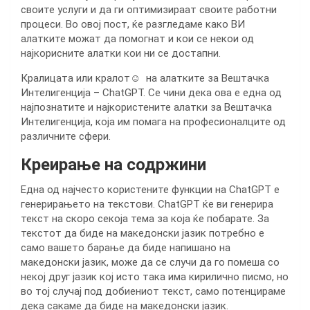
своите услуги и да ги оптимизираат своите работни
процеси. Во овој пост, ќе разгледаме како ВИ
алатките можат да помогнат и кои се некои од
најкорисните алатки кои ни се достапни.
Кралицата или кралот☺ на алатките за Вештачка
Интелигенција – ChatGPT. Се чини дека ова е една од
најпознатите и најкористените алатки за Вештачка
Интелигенција, која им помага на професионалците од
различните сфери.
Креирање на содржини
Една од најчесто користените функции на ChatGPT e
генерирањето на текстови. ChatGPT ќе ви генерира
текст на скоро секоја тема за која ќе побарате. За
текстот да биде на македонски јазик потребно е
само вашето барање да биде напишано на
македонски јазик, може да се случи да го помеша со
некој друг јазик кој исто така има кирилично писмо, но
во тој случај под добиениот текст, само потенцираме
дека сакаме да биде на македонски јазик.