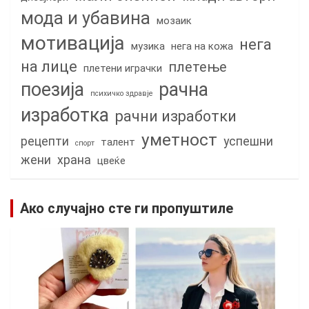
мода и убавина
мозаик
мотивација
нега
музика
нега на кожа
на лице
плетење
плетени играчки
поезија
рачна
психичко здравје
изработка
рачни изработки
уметност
рецепти
успешни
талент
спорт
жени
храна
цвеќе
Ако случајно сте ги пропуштиле