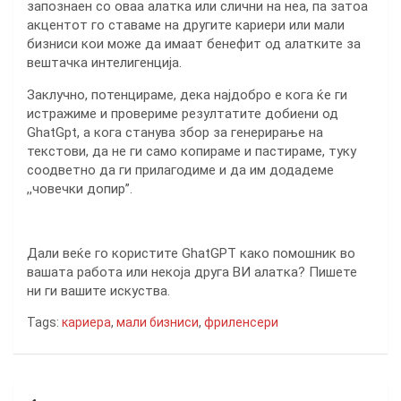
запознаен со оваа алатка или слични на неа, па затоа
акцентот го ставаме на другите кариери или мали
бизниси кои може да имаат бенефит од алатките за
вештачка интелигенција.
Заклучно, потенцираме, дека најдобро е кога ќе ги
истражиме и провериме резултатите добиени од
GhatGpt, a кога станува збор за генерирање на
текстови, да не ги само копираме и пастираме, туку
соодветно да ги прилагодиме и да им додадеме
,,човечки допир”.
Дали веќе го користите GhatGPT како помошник во
вашата работа или некоја друга ВИ алатка? Пишете
ни ги вашите искуства.
Tags:
кариера
,
мали бизниси
,
фриленсери
Навигација