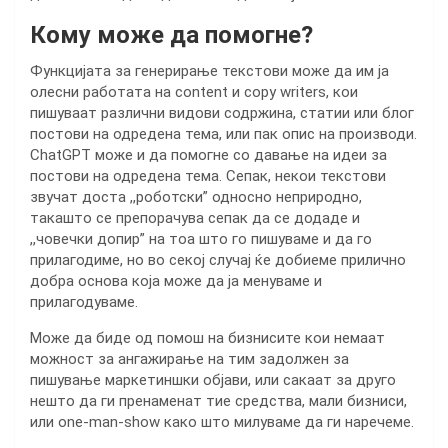
Кому може да помогне?
Функцијата за генерирање текстови може да им ja
олесни работата на content и copy writers, кои
пишуваат различни видови содржина, статии или блог
постови на одредена тема, или пак опис на производи.
ChatGPT може и да помогне со давање на идеи за
постови на одредена тема. Сепак, некои текстови
звучат доста ,,роботски” односно неприродно,
такашто се препорачува сепак да се додаде и
,,човечки допир” на тоа што го пишуваме и да го
прилагодиме, но во секој случај ќе добиеме прилично
добра основа која може да ја менуваме и
прилагодуваме.
Може да биде од помош на бизнисите кои немаат
можност за ангажирање на тим задолжен за
пишување маркетиншки објави, или сакаат за друго
нешто да ги пренаменат тие средства, мали бизниси,
или one-man-show како што милуваме да ги наречеме.