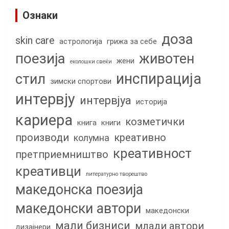
Ознаки
доза
skin care
астрологија
грижа за себе
поезија
животен
жени
еколошки свеќи
инспирација
стил
зимски спортови
интервју
интервјуа
историја
кариера
козметички
книга
книги
производи
креативно
колумна
креативност
претприемништво
креативци
литературно творештво
македонска поезија
македонски автори
македонски
мали бизниси
млади автори
дизајнери