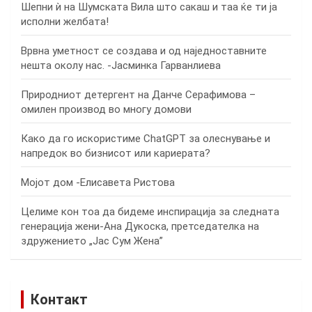
Шепни ѝ на Шумската Вила што сакаш и таа ќе ти ја
исполни желбата!
Врвна уметност се создава и од наједноставните
нешта околу нас. -Јасминка Гарванлиева
Природниот детергент на Данче Серафимова –
омилен производ во многу домови
Како да го искористиме ChatGPT за олеснување и
напредок во бизнисот или кариерата?
Мојот дом -Елисавета Ристова
Целиме кон тоа да бидеме инспирација за следната
генерација жени-Ана Дукоска, претседателка на
здружението „Јас Сум Жена”
Контакт