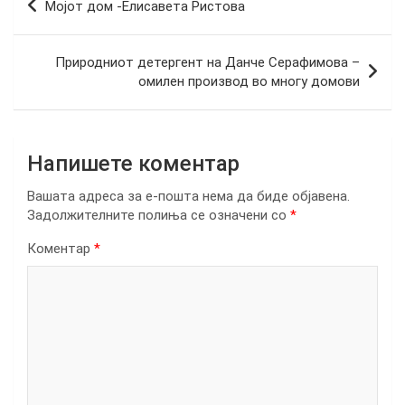
Мојот дом -Елисавета Ристова
на
напис
Природниот детергент на Данче Серафимова –
омилен производ во многу домови
Напишете коментар
Вашата адреса за е-пошта нема да биде објавена.
Задолжителните полиња се означени со
*
Коментар
*