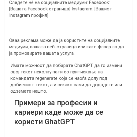
Следете нѐ на социјалните медиуми: Facebook:
[Вашата Facebook страница] Instagram: [Вашиот
Instagram профил]
Оваа реклама може да ја користите на социјалните
медиуми, вашата веб-страница или како флаер за да
ја промовирате вашата услуга.
Имате можност да побарате ChatGPT да го измени
овој текст неколку пати со притискање на
командата regenerate која се наоѓа долу под
добиениот текст, а и секако сами да додадете или
одземете нешто.
Примери за професии и
кариери каде може да се
користи GhatGPT