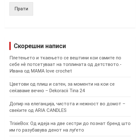
Прати
Скорешни написи
Плетењето и ткаењето се вештини кои самите по
себе нѐ потсетуваат на топлината од детството.-
Ивана од MAMA love crochet
Цветови од плиш и сатен, за моменти на кои се
сеќаваме вечно – Dekoracii Tina 24
Допир на елеганција, чистота и нежност во домот –
свеќите од ARIA CANDLES
TrixieBox: Од идеја на две сестри до познат бренд што
им го разубавува денот на луѓето