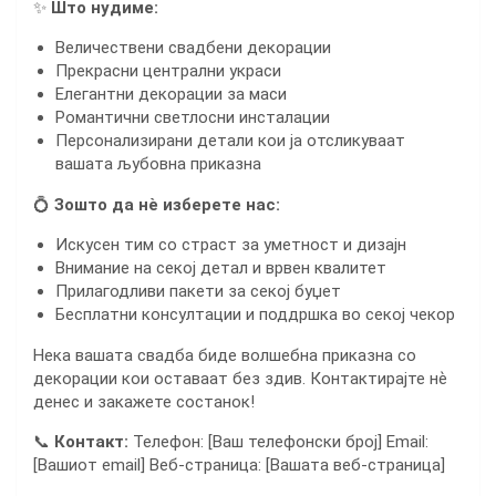
✨
Што нудиме:
Величествени свадбени декорации
Прекрасни централни украси
Елегантни декорации за маси
Романтични светлосни инсталации
Персонализирани детали кои ја отсликуваат
вашата љубовна приказна
💍
Зошто да нѐ изберете нас:
Искусен тим со страст за уметност и дизајн
Внимание на секој детал и врвен квалитет
Прилагодливи пакети за секој буџет
Бесплатни консултации и поддршка во секој чекор
Нека вашата свадба биде волшебна приказна со
декорации кои оставаат без здив. Контактирајте нѐ
денес и закажете состанок!
📞
Контакт:
Телефон: [Ваш телефонски број] Email:
[Вашиот email] Веб-страница: [Вашата веб-страница]