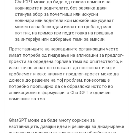
ChatGPT може да биде од голема помош и на
новинарите и водителите, без разлика дали
станува збор за почетници или искусни
новинари или водители кои можеби искусуваат
моментална блокада и имаат потреба од мал
поттик, на пример при подготовка на прашања
за интервјуа или одбирање теми за емисии.
Претставниците на невладините организации често
имаат потреба од пишување на апликации за предлог-
проекти за одредена горлива тема во општеството, и
иако точно знаат што сакаат да постигнат и кој е
проблемот и како нивниот предлог-проект може да
донесе до решение на тој проблем, понекогаш е
потребно поопширно да се образложи истото во
апликационите формулари а ChatGPT е одличен
помошник за тоа.
GhatGPT може да биде многу корисен за
наставниците, давајќи идеи и решенија за дизајнирање
интересни и корисни активности при обработка на