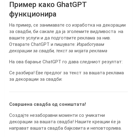
Пример како GhatGPT
функционира
На пример, се занимавате со изработка на декорации
за свадби, би сакале да ја зголемите видливоста на
вашите услуги и да подготвите реклама за нив.
Отварате ChatGPT и пишувате:
Изработувам
декорации за свадби, текст за мојата реклама
На ова барање ChatGPT го дава следниот резултат:
Се разбира! Еве предлог за текст за вашата реклама
за декорации за свадби:
Совршена свадба од соништата!
Создајте незаборавни моменти со уникатни
декорации за вашата свадба! Нашите креации ќе ја
направат вашата свадба бајковита и неповторлива.