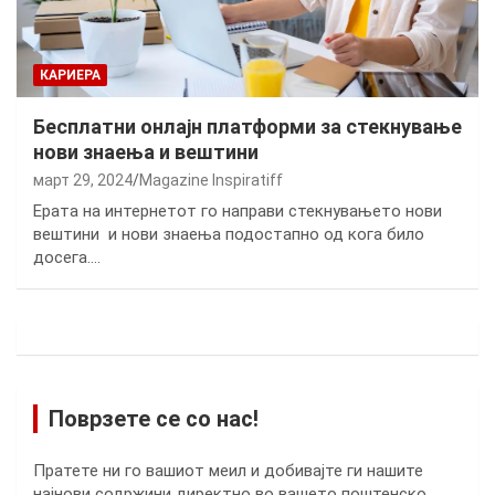
КАРИЕРА
Бесплатни онлајн платформи за стекнување
нови знаења и вештини
март 29, 2024
Magazine Inspiratiff
Eрата на интернетот го направи стекнувањето нови
вештини и нови знаења подостапно од кога било
досега.…
Поврзете се со нас!
Пратете ни го вашиот меил и добивајте ги нашите
најнови содржини директно во вашето поштенско