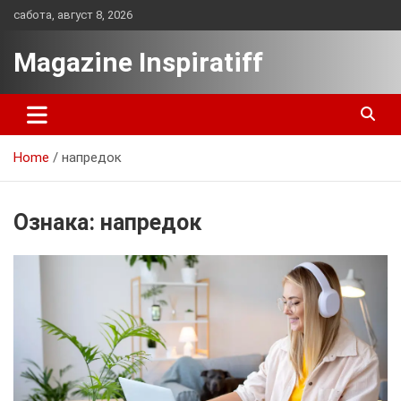
Skip
сабота, август 8, 2026
to
content
Magazine Inspiratiff
Home
напредок
Ознака:
напредок