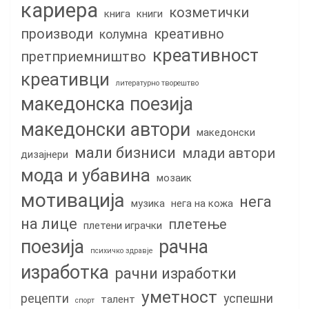
кариера
козметички
книга
книги
производи
креативно
колумна
креативност
претприемништво
креативци
литературно творештво
македонска поезија
македонски автори
македонски
мали бизниси
млади автори
дизајнери
мода и убавина
мозаик
мотивација
нега
музика
нега на кожа
на лице
плетење
плетени играчки
поезија
рачна
психичко здравје
изработка
рачни изработки
уметност
рецепти
успешни
талент
спорт