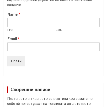
сандаче.
Name
*
First
Last
Email
*
Прати
Скорешни написи
Плетењето и ткаењето се вештини кои самите по
себе нѐ потсетуваат на топлината од детството.-