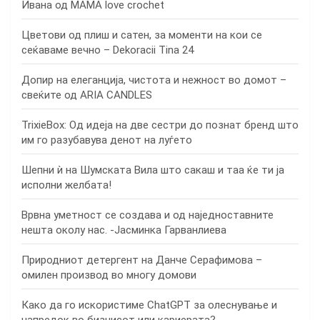
Ивана од MAMA love crochet
Цветови од плиш и сатен, за моменти на кои се
сеќаваме вечно – Dekoracii Tina 24
Допир на елеганција, чистота и нежност во домот –
свеќите од ARIA CANDLES
TrixieBox: Од идеја на две сестри до познат бренд што
им го разубавува денот на луѓето
Шепни ѝ на Шумската Вила што сакаш и таа ќе ти ја
исполни желбата!
Врвна уметност се создава и од наједноставните
нешта околу нас. -Јасминка Гарванлиева
Природниот детергент на Данче Серафимова –
омилен производ во многу домови
Како да го искористиме ChatGPT за олеснување и
напредок во бизнисот или кариерата?