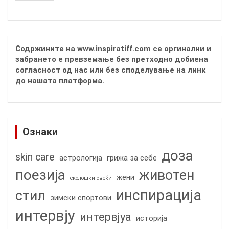
Содржините на www.inspiratiff.com се оргинални и
забрането е превземање без претходно добиена
согласност од нас или без споделување на линк
до нашата платформа.
Ознаки
доза
skin care
астрологија
грижа за себе
поезија
животен
жени
еколошки свеќи
инспирација
стил
зимски спортови
интервју
интервјуа
историја