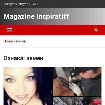
Skip
четврток, август 6, 2026
to
content
Magazine Inspiratiff
Home
камен
Ознака:
камен