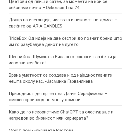
Цветови од плиш и сатен, за моменти на кои се
сеќаваме вечно – Dekoracii Tina 24
Допир на елеганција, чистота и нежност во домот –
свеќите од ARIA CANDLES
TrixieBox: Од идеја на две сестри до познат бренд што
им го разубавува денот на луѓето
Шепни ѝ на Шумската Вила што сакаш и таа ќе ти ја
исполни желбата!
Врвна уметност се создава и од наједноставните
нешта околу нас. -Јасминка Гарванлиева
Природниот детергент на Данче Серафимова –
омилен производ во многу домови
Како да го искористиме ChatGPT за олеснување и
напредок во бизнисот или кариерата?
Мојот дом -Елисавета Ристова