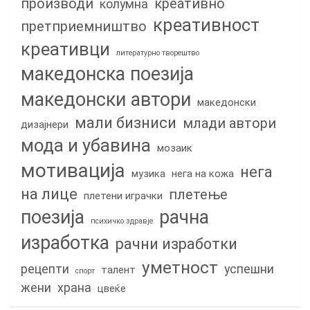
производи
креативно
колумна
креативност
претприемништво
креативци
литературно творештво
македонска поезија
македонски автори
македонски
мали бизниси
млади автори
дизајнери
мода и убавина
мозаик
мотивација
нега
музика
нега на кожа
на лице
плетење
плетени играчки
поезија
рачна
психичко здравје
изработка
рачни изработки
уметност
рецепти
успешни
талент
спорт
жени
храна
цвеќе