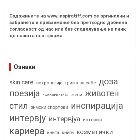
Содржините на www.inspiratiff.com се оргинални и
забрането е превземање без претходно добиена
согласност од нас или без споделување на линк
до нашата платформа.
Ознаки
доза
skin care
астрологија
грижа за себе
поезија
животен
жени
еколошки свеќи
инспирација
стил
зимски спортови
интервју
интервјуа
историја
кариера
козметички
книга
книги