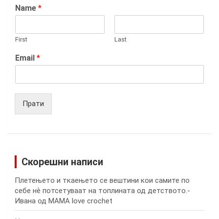
Name
*
First
Last
Email
*
Прати
Скорешни написи
Плетењето и ткаењето се вештини кои самите по
себе нѐ потсетуваат на топлината од детството.-
Ивана од MAMA love crochet