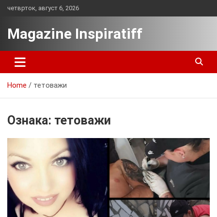
Skip
четврток, август 6, 2026
to
content
Magazine Inspiratiff
Home
тетоважи
Ознака:
тетоважи