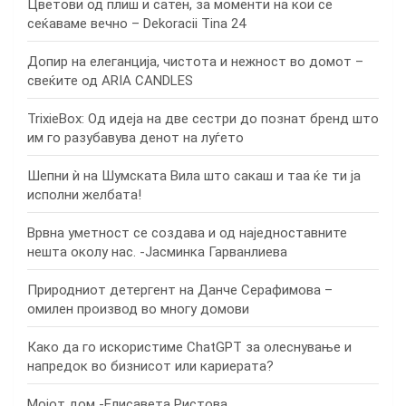
Цветови од плиш и сатен, за моменти на кои се
сеќаваме вечно – Dekoracii Tina 24
Допир на елеганција, чистота и нежност во домот –
свеќите од ARIA CANDLES
TrixieBox: Од идеја на две сестри до познат бренд што
им го разубавува денот на луѓето
Шепни ѝ на Шумската Вила што сакаш и таа ќе ти ја
исполни желбата!
Врвна уметност се создава и од наједноставните
нешта околу нас. -Јасминка Гарванлиева
Природниот детергент на Данче Серафимова –
омилен производ во многу домови
Како да го искористиме ChatGPT за олеснување и
напредок во бизнисот или кариерата?
Мојот дом -Елисавета Ристова