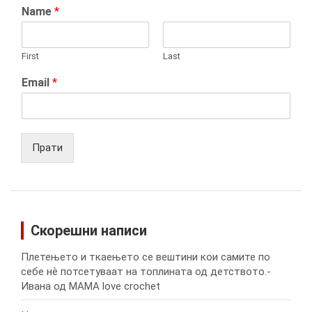
Name
*
First
Last
Email
*
Прати
Скорешни написи
Плетењето и ткаењето се вештини кои самите по
себе нѐ потсетуваат на топлината од детството.-
Ивана од MAMA love crochet