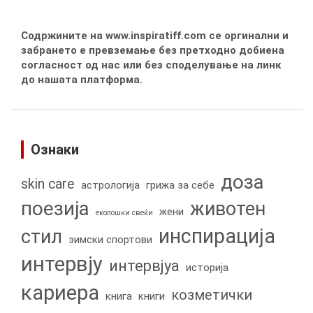
Содржините на www.inspiratiff.com се оргинални и
забрането е превземање без претходно добиена
согласност од нас или без споделување на линк
до нашата платформа.
Ознаки
доза
skin care
астрологија
грижа за себе
поезија
животен
жени
еколошки свеќи
инспирација
стил
зимски спортови
интервју
интервјуа
историја
кариера
козметички
книга
книги