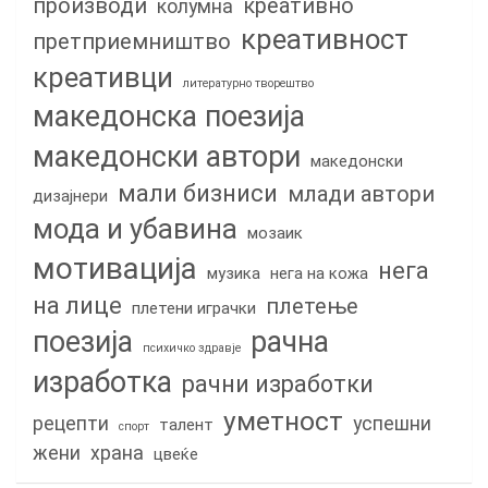
производи
креативно
колумна
креативност
претприемништво
креативци
литературно творештво
македонска поезија
македонски автори
македонски
мали бизниси
млади автори
дизајнери
мода и убавина
мозаик
мотивација
нега
музика
нега на кожа
на лице
плетење
плетени играчки
поезија
рачна
психичко здравје
изработка
рачни изработки
уметност
рецепти
успешни
талент
спорт
жени
храна
цвеќе