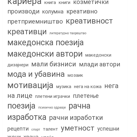
кариера
козметички
книга
книги
производи
креативно
колумна
креативност
претприемништво
креативци
литературно творештво
македонска поезија
македонски автори
македонски
мали бизниси
млади автори
дизајнери
мода и убавина
мозаик
мотивација
нега
музика
нега на кожа
на лице
плетење
плетени играчки
поезија
рачна
психичко здравје
изработка
рачни изработки
уметност
рецепти
успешни
талент
спорт