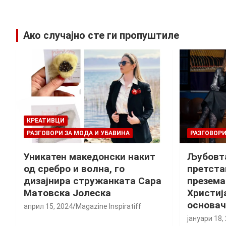
Ако случајно сте ги пропуштиле
КРЕАТИВЦИ
РАЗГОВОРИ ЗА МОДА И УБАВИНА
РАЗГОВОРИ
Уникатен македонски накит
Љубовта
од сребро и волна, го
претста
дизајнира стружанката Сара
презема
Матовска Јолеска
Христиј
основач
април 15, 2024
Magazine Inspiratiff
јануари 18,