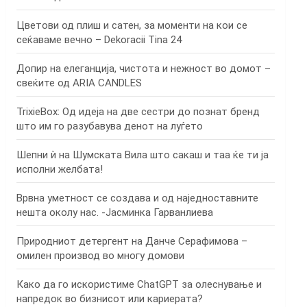
Цветови од плиш и сатен, за моменти на кои се
сеќаваме вечно – Dekoracii Tina 24
Допир на елеганција, чистота и нежност во домот –
свеќите од ARIA CANDLES
TrixieBox: Од идеја на две сестри до познат бренд
што им го разубавува денот на луѓето
Шепни ѝ на Шумската Вила што сакаш и таа ќе ти ја
исполни желбата!
Врвна уметност се создава и од наједноставните
нешта околу нас. -Јасминка Гарванлиева
Природниот детергент на Данче Серафимова –
омилен производ во многу домови
Како да го искористиме ChatGPT за олеснување и
напредок во бизнисот или кариерата?