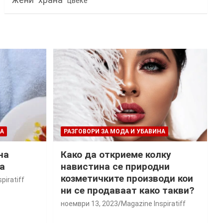
жени
храна
цвеќе
НА
РАЗГОВОРИ ЗА МОДА И УБАВИНА
на
Како да откриеме колку
а
навистина се природни
козметичките производи кои
piratiff
ни се продаваат како такви?
ноември 13, 2023
Magazine Inspiratiff