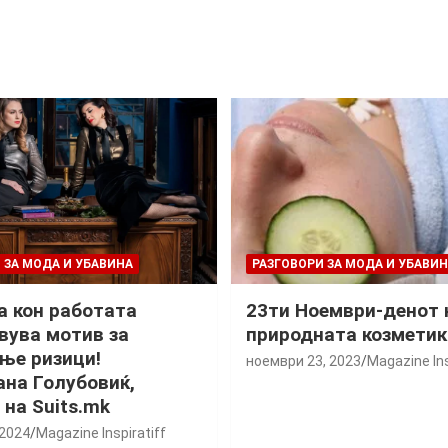
 ЗА МОДА И УБАВИНА
РАЗГОВОРИ ЗА МОДА И УБАВИ
 кон работата
23ти Ноември-денот 
вува мотив за
природната козметик
ње ризици!
ноември 23, 2023
Magazine Ins
ана Голубовиќ,
 на Suits.mk
 2024
Magazine Inspiratiff