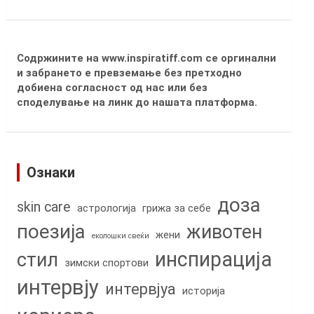
Содржините на www.inspiratiff.com се оргинални
и забрането е превземање без претходно
добиена согласност од нас или без
споделување на линк до нашата платформа.
Ознаки
доза
skin care
астрологија
грижа за себе
поезија
животен
жени
еколошки свеќи
инспирација
стил
зимски спортови
интервју
интервјуа
историја