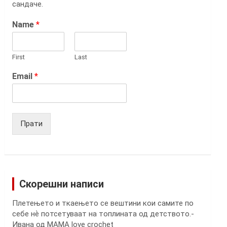
сандаче.
Name
*
First
Last
Email
*
Прати
Скорешни написи
Плетењето и ткаењето се вештини кои самите по
себе нѐ потсетуваат на топлината од детството.-
Ивана од MAMA love crochet