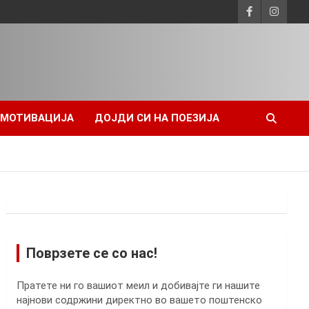
 МОТИВАЦИЈА
ДОЈДИ СИ НА ПОЕЗИЈА
Поврзете се со нас!
Пратете ни го вашиот меил и добивајте ги нашите
најнови содржини директно во вашето поштенско