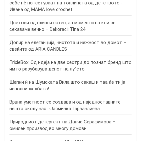
себе нѐ потсетуваат на топлината од детството.-
Ивана од MAMA love crochet
Цветови од плиш и сатен, за моменти на кои се
сеќаваме вечно – Dekoracii Tina 24
Допир на елеганција, чистота и нежност во домот –
свеќите од ARIA CANDLES
TrixieBox: Од идеја на две сестри до познат бренд што
им го разубавува денот на луѓето
Шепни ѝ на Шумската Вила што сакаш и таа ќе ти ја
исполни желбата!
Врвна уметност се создава и од наједноставните
нешта околу нас. -Јасминка Гарванлиева
Природниот детергент на Данче Серафимова –
омилен производ во многу домови