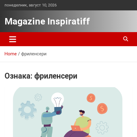
Skip
понеделник, август 10, 2026
to
content
Magazine Inspiratiff
Home
фриленсери
Ознака:
фриленсери