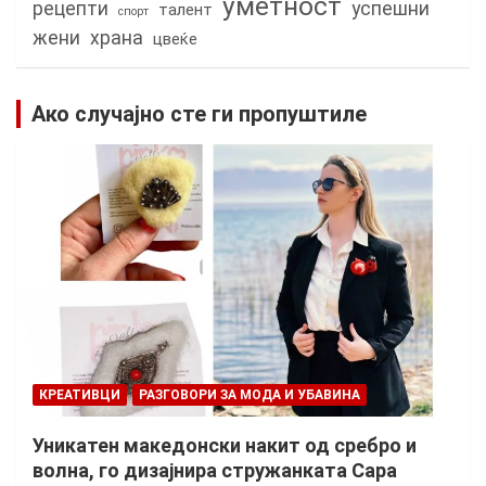
уметност
рецепти
успешни
талент
спорт
жени
храна
цвеќе
Ако случајно сте ги пропуштиле
КРЕАТИВЦИ
РАЗГОВОРИ ЗА МОДА И УБАВИНА
Уникатен македонски накит од сребро и
волна, го дизајнира стружанката Сара