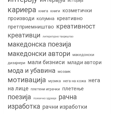
историја
кариера
козметички
книга
книги
производи
креативно
колумна
креативност
претприемништво
креативци
литературно творештво
македонска поезија
македонски автори
македонски
мали бизниси
млади автори
дизајнери
мода и убавина
мозаик
мотивација
нега
музика
нега на кожа
на лице
плетење
плетени играчки
поезија
рачна
психичко здравје
изработка
рачни изработки