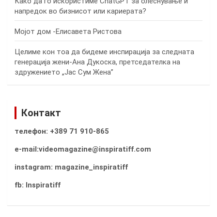
Како да го искористиме ChatGPT за олеснување и
напредок во бизнисот или кариерата?
Мојот дом -Елисавета Ристова
Целиме кон тоа да бидеме инспирација за следната
генерација жени-Ана Дукоска, претседателка на
здружението „Јас Сум Жена”
Контакт
телефон: +389 71 910-865
e-mail:videomagazine@inspiratiff.com
instagram: magazine_inspiratiff
fb: Inspiratiff