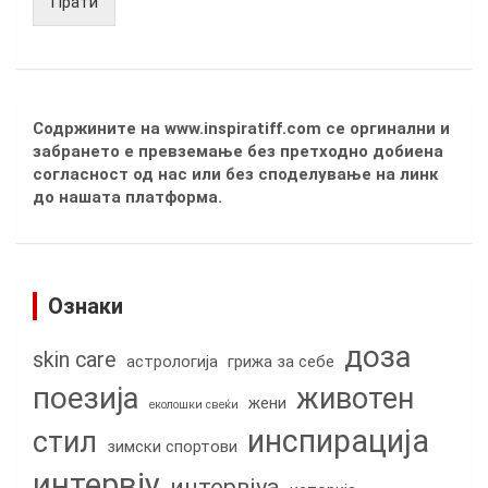
Прати
Содржините на www.inspiratiff.com се оргинални и
забрането е превземање без претходно добиена
согласност од нас или без споделување на линк
до нашата платформа.
Ознаки
доза
skin care
астрологија
грижа за себе
поезија
животен
жени
еколошки свеќи
инспирација
стил
зимски спортови
интервју
интервјуа