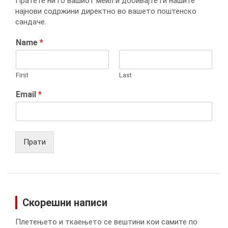
Пратете ни го вашиот меил и добивајте ги нашите
најнови содржини директно во вашето поштенско
сандаче.
Name
*
First
Last
Email
*
Прати
Скорешни написи
Плетењето и ткаењето се вештини кои самите по