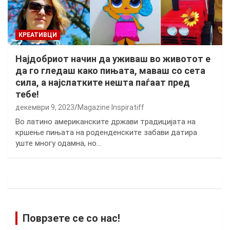
КРЕАТИВЦИ
Најдобриот начин да уживаш во животот е
да го гледаш како пињата, маваш со сета
сила, а најслатките нешта паѓаат пред
тебе!
декември 9, 2023
Magazine Inspiratiff
Во латино американските држави традицијата на
кршење пињата на роденденските забави датира
уште многу одамна, но…
Поврзете се со нас!