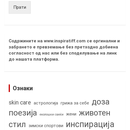
Прати
Содржините на www.inspiratiff.com се оргинални и
забрането е превземање без претходно добиена
согласност од нас или без споделување на линк
до нашата платформа.
Ознаки
доза
skin care
астрологија
грижа за себе
поезија
животен
жени
еколошки свеќи
инспирација
стил
зимски спортови