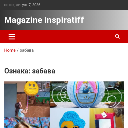
Skip
петок, август 7, 2026
to
content
Magazine Inspiratiff
Home
забава
Ознака:
забава