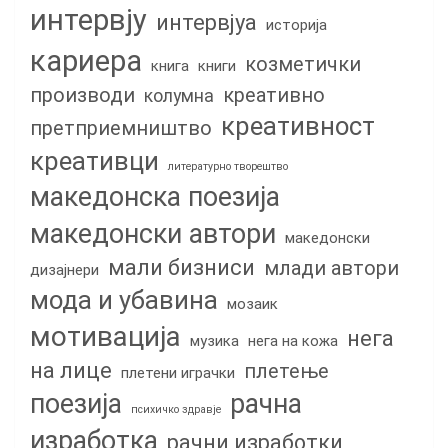
интервју
интервјуа
историја
кариера
козметички
книга
книги
производи
креативно
колумна
креативност
претприемништво
креативци
литературно творештво
македонска поезија
македонски автори
македонски
мали бизниси
млади автори
дизајнери
мода и убавина
мозаик
мотивација
нега
музика
нега на кожа
на лице
плетење
плетени играчки
поезија
рачна
психичко здравје
изработка
рачни изработки