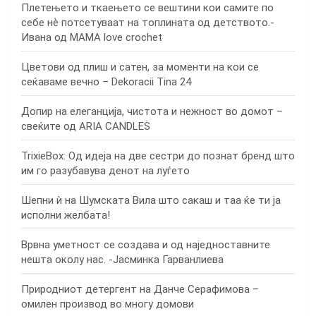
Плетењето и ткаењето се вештини кои самите по
себе нѐ потсетуваат на топлината од детството.-
Ивана од MAMA love crochet
Цветови од плиш и сатен, за моменти на кои се
сеќаваме вечно – Dekoracii Tina 24
Допир на елеганција, чистота и нежност во домот –
свеќите од ARIA CANDLES
TrixieBox: Од идеја на две сестри до познат бренд што
им го разубавува денот на луѓето
Шепни ѝ на Шумската Вила што сакаш и таа ќе ти ја
исполни желбата!
Врвна уметност се создава и од наједноставните
нешта околу нас. -Јасминка Гарванлиева
Природниот детергент на Данче Серафимова –
омилен производ во многу домови