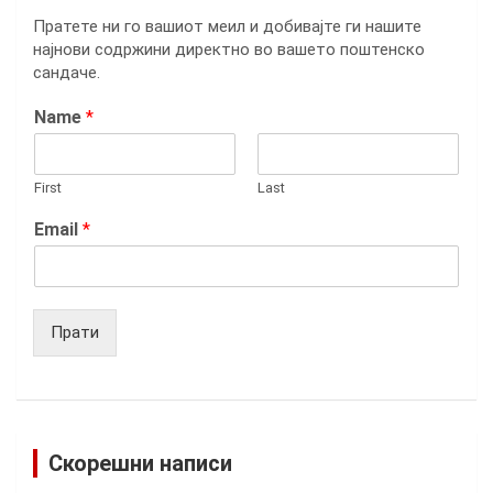
Пратете ни го вашиот меил и добивајте ги нашите
најнови содржини директно во вашето поштенско
сандаче.
Name
*
First
Last
Email
*
Прати
Скорешни написи