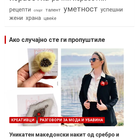
уметност
рецепти
успешни
талент
спорт
жени
храна
цвеќе
Ако случајно сте ги пропуштиле
КРЕАТИВЦИ
РАЗГОВОРИ ЗА МОДА И УБАВИНА
Уникатен македонски накит од сребро и