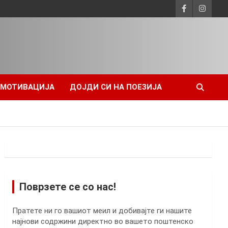
 МОТИВАЦИЈА
ДОЈДИ СИ НА ПОЕЗИЈА
Поврзете се со нас!
Пратете ни го вашиот меил и добивајте ги нашите
најнови содржини директно во вашето поштенско