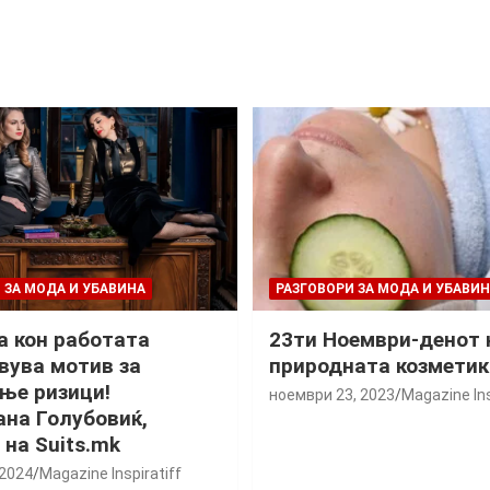
 ЗА МОДА И УБАВИНА
РАЗГОВОРИ ЗА МОДА И УБАВИ
 кон работата
23ти Ноември-денот 
вува мотив за
природната козметик
ње ризици!
ноември 23, 2023
Magazine Ins
ана Голубовиќ,
 на Suits.mk
 2024
Magazine Inspiratiff