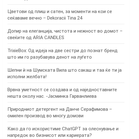
Цветови од плиш и сатен, за моменти на кои се
сеќаваме вечно – Dekoracii Tina 24
Допир на елеганција, чистота и нежност во домот –
свеќите од ARIA CANDLES
TrixieBox: Од идеја на две сестри до познат бренд
што им го разубавува денот на луѓето
Шепни ѝ на Шумската Вила што сакаш и таа ќе ти ја
исполни желбата!
Врвна уметност се создава и од наједноставните
нешта околу нас. -Јасминка Гарванлиева
Природниот детергент на Данче Серафимова –
омилен производ во многу домови
Како да го искористиме ChatGPT за олеснување и
напредок во бизнисот или кариерата?