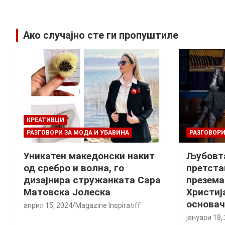
Ако случајно сте ги пропуштиле
КРЕАТИВЦИ
РАЗГОВОРИ ЗА МОДА И УБАВИНА
РАЗГОВОРИ
Уникатен македонски накит
Љубовта
од сребро и волна, го
претста
дизајнира стружанката Сара
презема
Матовска Јолеска
Христиј
основач
април 15, 2024
Magazine Inspiratiff
јануари 18,