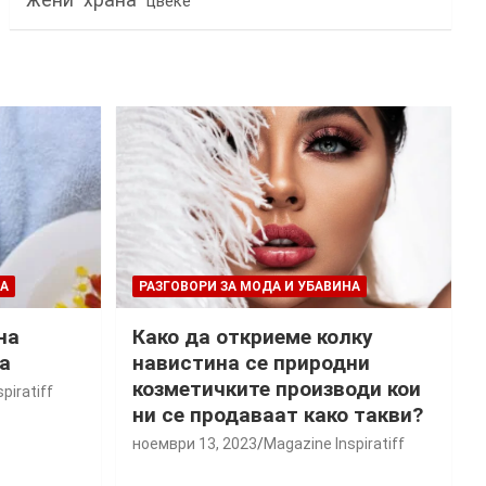
жени
храна
цвеќе
НА
РАЗГОВОРИ ЗА МОДА И УБАВИНА
на
Како да откриеме колку
а
навистина се природни
козметичките производи кои
piratiff
ни се продаваат како такви?
ноември 13, 2023
Magazine Inspiratiff