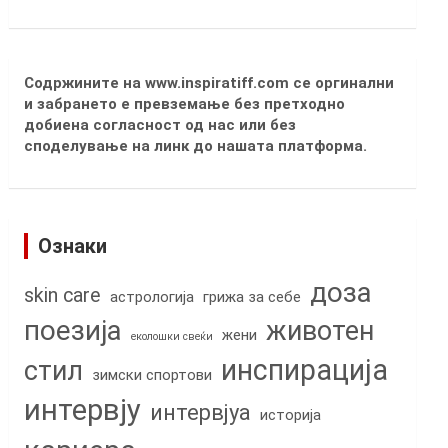
Содржините на www.inspiratiff.com се оргинални
и забрането е превземање без претходно
добиена согласност од нас или без
споделување на линк до нашата платформа.
Ознаки
доза
skin care
астрологија
грижа за себе
поезија
животен
жени
еколошки свеќи
инспирација
стил
зимски спортови
интервју
интервјуа
историја