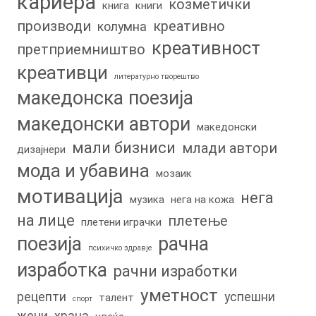
кариера
козметички
книга
книги
производи
креативно
колумна
креативност
претприемништво
креативци
литературно творештво
македонска поезија
македонски автори
македонски
мали бизниси
млади автори
дизајнери
мода и убавина
мозаик
мотивација
нега
музика
нега на кожа
на лице
плетење
плетени играчки
поезија
рачна
психичко здравје
изработка
рачни изработки
уметност
рецепти
успешни
талент
спорт