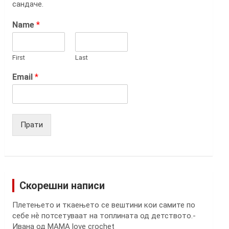
сандаче.
Name
*
First
Last
Email
*
Прати
Скорешни написи
Плетењето и ткаењето се вештини кои самите по
себе нѐ потсетуваат на топлината од детството.-
Ивана од MAMA love crochet