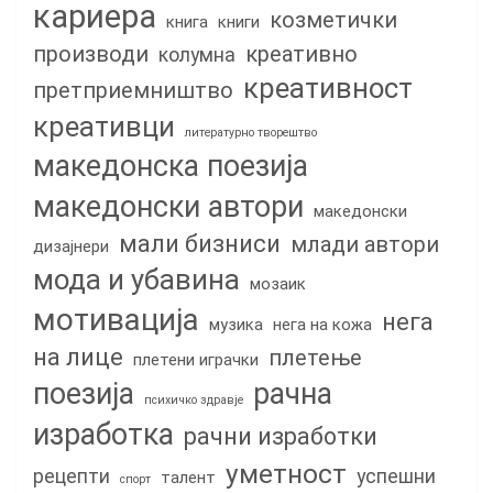
кариера
козметички
книга
книги
производи
креативно
колумна
креативност
претприемништво
креативци
литературно творештво
македонска поезија
македонски автори
македонски
мали бизниси
млади автори
дизајнери
мода и убавина
мозаик
мотивација
нега
музика
нега на кожа
на лице
плетење
плетени играчки
поезија
рачна
психичко здравје
изработка
рачни изработки
уметност
рецепти
успешни
талент
спорт