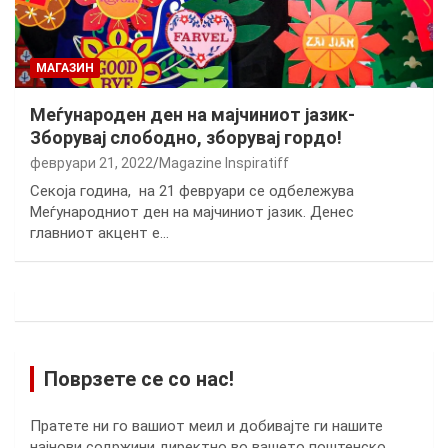
МАГАЗИН
Меѓународен ден на мајчиниот јазик-
Зборувај слободно, зборувај гордо!
февруари 21, 2022
Magazine Inspiratiff
Секоја година, на 21 февруари се одбележува
Меѓународниот ден на мајчиниот јазик. Денес
главниот акцент е…
Поврзете се со нас!
Пратете ни го вашиот меил и добивајте ги нашите
најнови содржини директно во вашето поштенско