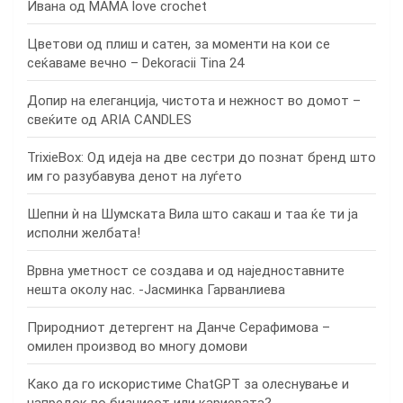
Ивана од MAMA love crochet
Цветови од плиш и сатен, за моменти на кои се
сеќаваме вечно – Dekoracii Tina 24
Допир на елеганција, чистота и нежност во домот –
свеќите од ARIA CANDLES
TrixieBox: Од идеја на две сестри до познат бренд што
им го разубавува денот на луѓето
Шепни ѝ на Шумската Вила што сакаш и таа ќе ти ја
исполни желбата!
Врвна уметност се создава и од наједноставните
нешта околу нас. -Јасминка Гарванлиева
Природниот детергент на Данче Серафимова –
омилен производ во многу домови
Како да го искористиме ChatGPT за олеснување и
напредок во бизнисот или кариерата?