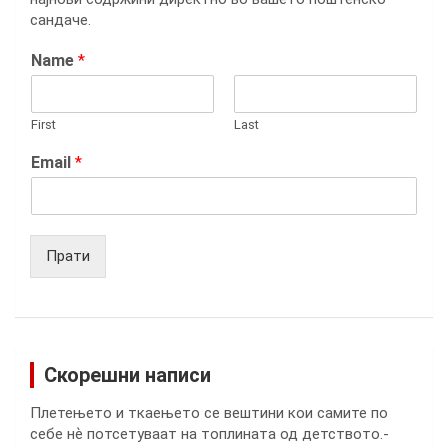
сандаче.
Name
*
First
Last
Email
*
Прати
Скорешни написи
Плетењето и ткаењето се вештини кои самите по
себе нѐ потсетуваат на топлината од детството.-