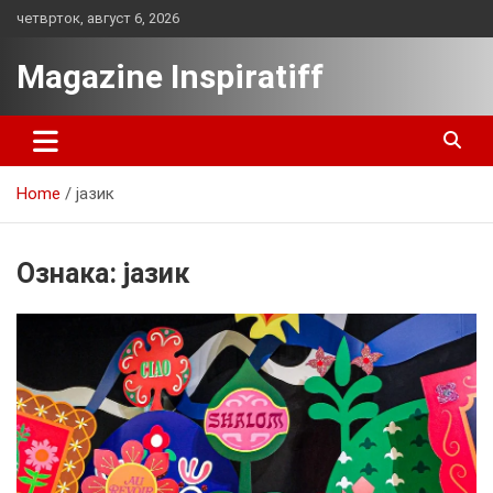
Skip
четврток, август 6, 2026
to
content
Magazine Inspiratiff
Home
јазик
Ознака:
јазик