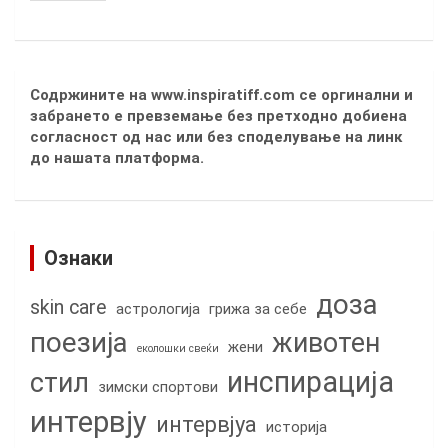
Содржините на www.inspiratiff.com се оргинални и
забрането е превземање без претходно добиена
согласност од нас или без споделување на линк
до нашата платформа.
Ознаки
доза
skin care
астрологија
грижа за себе
поезија
животен
жени
еколошки свеќи
инспирација
стил
зимски спортови
интервју
интервјуа
историја