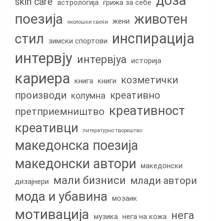
доза
skin care
астрологија
грижа за себе
поезија
животен
жени
еколошки свеќи
инспирација
стил
зимски спортови
интервју
интервјуа
историја
кариера
козметички
книга
книги
производи
креативно
колумна
креативност
претприемништво
креативци
литературно творештво
македонска поезија
македонски автори
македонски
мали бизниси
млади автори
дизајнери
мода и убавина
мозаик
мотивација
нега
музика
нега на кожа