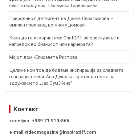
нешта околу нас. -Јасминка Гарванлиева
Природниот детергент на Данче Серафимова –
омилен производ во многу домови
Како да го искористиме ChatGPT за олеснување и
напредок во бизнисот или кариерата?
Мојот дом -Елисавета Ристова
Целиме кон тоа да бидеме инспирација за следната
генерација жени-Ана Дукоска, претседателка на
здружението „Јас Сум Жена”
Контакт
телефон: +389 71 910-865
e-mail:videomagazine@inspiratiff.com