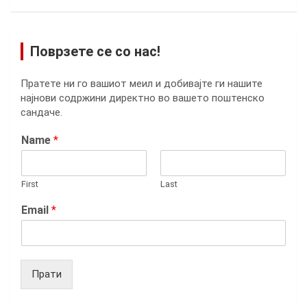
Поврзете се со нас!
Пратете ни го вашиот меил и добивајте ги нашите
најнови содржини директно во вашето поштенско
сандаче.
Name
*
First
Last
Email
*
Прати