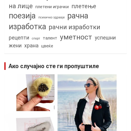
на лице
плетење
плетени играчки
поезија
рачна
психичко здравје
изработка
рачни изработки
уметност
рецепти
успешни
талент
спорт
жени
храна
цвеќе
Ако случајно сте ги пропуштиле