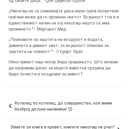
од своите деца.
”
-Џон Џејмсон Одбон
,,Никогаш не се сомневајте дека мала група посветени
граѓани може да го промени светот. Всушност тоа е и
единствениот начин на кој некогаш нешто се има
променето.
”
– Маргарет Мид
,,Плановите за заштита на воздухот и водата,
дивината и дивиот свет, се всушност планови за
заштита на човекот.
”
– Стјуарт Удал
Нека првиот наш чекор биде прашањето: Што можам
да направам денес за мојата животна средина да
биде почиста и поздрава за живот?
Навигација
Котелец по котелец, до совршенство, кое мами
на
безброј детски насмевки! 😊
напис
Земете си книга в кревет, книгите никогаш не рчат!