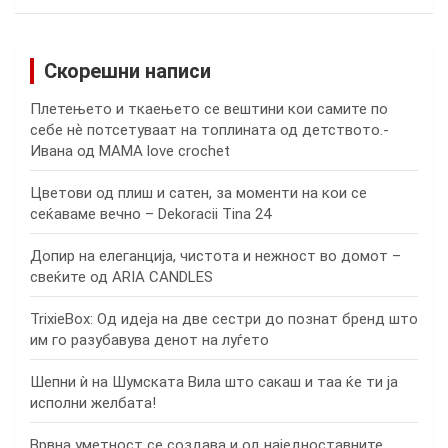
Скорешни написи
Плетењето и ткаењето се вештини кои самите по
себе нѐ потсетуваат на топлината од детството.-
Ивана од MAMA love crochet
Цветови од плиш и сатен, за моменти на кои се
сеќаваме вечно – Dekoracii Tina 24
Допир на елеганција, чистота и нежност во домот –
свеќите од ARIA CANDLES
TrixieBox: Од идеја на две сестри до познат бренд што
им го разубавува денот на луѓето
Шепни ѝ на Шумската Вила што сакаш и таа ќе ти ја
исполни желбата!
Врвна уметност се создава и од наједноставните