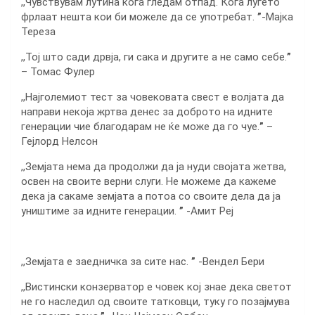
,,Чувствувам лутина кога гледам отпад. Кога луѓето
фрлаат нешта кои би можеле да се употребат.
”
-Мајка
Тереза
,,Тој што сади дрвја, ги сака и другите а не само себе.
”
– Томас Фулер
,,Најголемиот тест за човековата свест е волјата да
направи некоја жртва денес за доброто на идните
генерации чие благодарам не ќе може да го чуе.
”
–
Гејлорд Нелсон
,,Земјата нема да продолжи да ја нуди својата жетва,
освен на своите верни слуги. Не можеме да кажеме
дека ја сакаме земјата а потоа со своите дела да ја
уништиме за идните генерации.
”
-Амит Реј
,,Земјата е заедничка за сите нас.
”
-Вендел Бери
,,Вистински конзерватор е човек кој знае дека светот
не го наследил од своите татковци, туку го позајмува