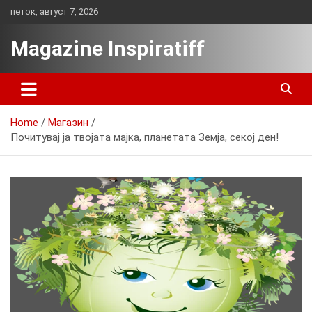
Skip
петок, август 7, 2026
to
content
Magazine Inspiratiff
Home
Магазин
Почитувај ја твојата мајка, планетата Земја, секој ден!