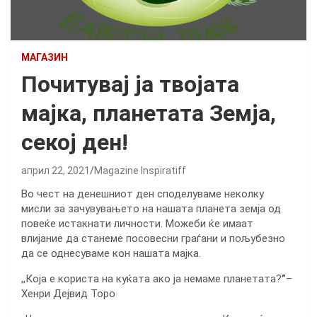
МАГАЗИН
Почитувај ја твојата
мајка, планетата Земја,
секој ден!
април 22, 2021
Magazine Inspiratiff
Во чест на денешниот ден споделуваме неколку
мисли за зачувувањето на нашата планета земја од
повеќе истакнати личности. Можеби ќе имаат
влијание да станеме посовесни граѓани и пољубезно
да се однесуваме кон нашата мајка.
,,Која е користа на куќата ако ја немаме планетата?
”
–
Хенри Дејвид Торо